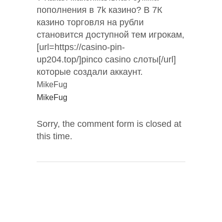
пополнения в 7k казино? В 7К
казино торговля на рубли
становится доступной тем игрокам,
[url=https://casino-pin-
up204.top/]pinco casino слоты[/url]
которые создали аккаунт.
MikeFug
MikeFug
Sorry, the comment form is closed at
this time.