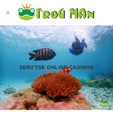
SERIГ¶SE ONLINE CASINOS