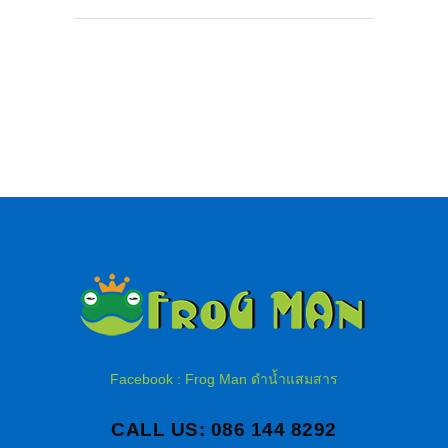
Facebook : Frog Man ดำน้ำแสมสาร
CALL US: 086 144 8292