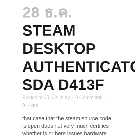
28 ธ.ค.
STEAM
DESKTOP
AUTHENTICAT
SDA D413F
Posted at 05:13h
in
by
0 Comments
0
Likes
that case that the steam source code
is open does not very much certifies
whether is or here issues hardware,