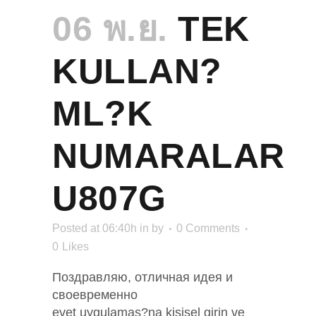
06 พ.ย.
TEK
KULLAN?
ML?K
NUMARALAR
U807G
Posted at 06:40h
in
by
0 Comments
0
Likes
Поздравляю, отличная идея и
своевременно
evet uygulamas?na kisisel girin ve