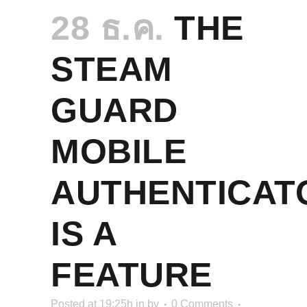
28 ธ.ค.
THE
STEAM
GUARD
MOBILE
AUTHENTICAT
IS A
FEATURE
Posted at 19:25h
in
by
0 Comments