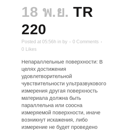
18 พ.ย.
TR
220
Posted at 05:56h
in
by
0 Comments
0
Likes
Непараллельные поверхности: В
целях достижения
удовлетворительной
чувствительности ультразвукового
измерения другая поверхность
материала должна быть
параллельна или соосна
измеряемой поверхности, иначе
возникнут искажения, либо
измерение не будет проведено