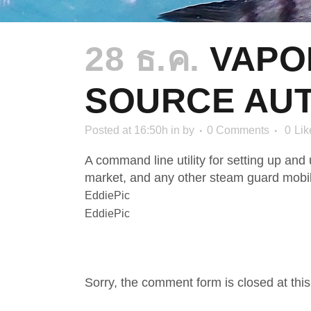
28 ธ.ค.
VAPOR
SOURCE AU
Posted at 16:50h
in
by
0 Comments
0
Lik
A command line utility for setting up an
market, and any other steam guard mobi
EddiePic
EddiePic
NO COMMENTS
Sorry, the comment form is closed at this