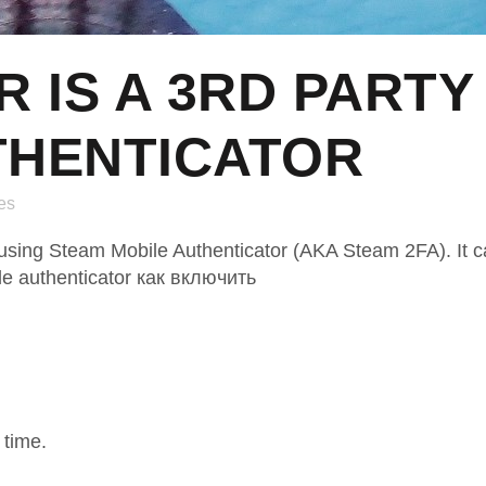
 IS A 3RD PARTY
THENTICATOR
es
d using Steam Mobile Authenticator (AKA Steam 2FA). It c
le authenticator как включить
 time.