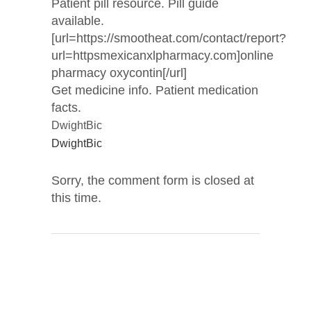
Patient pill resource. Pill guide
available.
[url=https://smootheat.com/contact/report?
url=httpsmexicanxlpharmacy.com]online
pharmacy oxycontin[/url]
Get medicine info. Patient medication
facts.
DwightBic
DwightBic
Sorry, the comment form is closed at
this time.