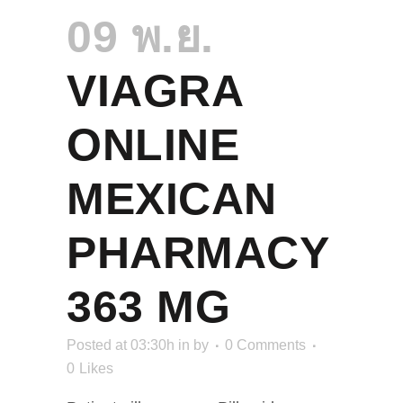
09 พ.ย.
VIAGRA
ONLINE
MEXICAN
PHARMACY
363 MG
Posted at 03:30h
in
by
0 Comments
0
Likes