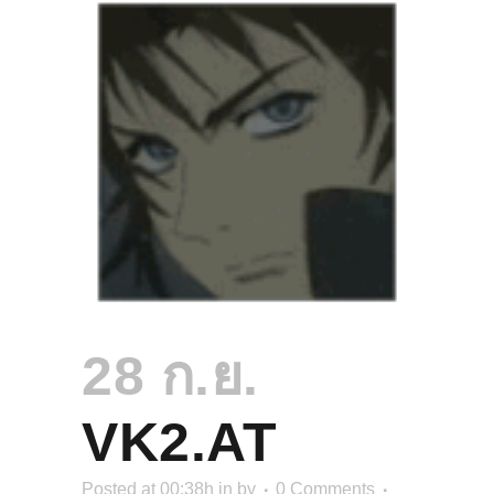
28 ก.ย.
VK2.AT
Posted at 00:38h
in
by
0 Comments